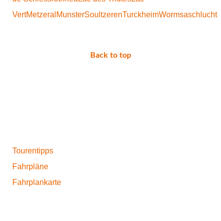
Vert
Metzeral
Munster
Soultzeren
Turckheim
Wormsaschlucht
Back to top
Tourentipps
Fahrpläne
Fahrplankarte