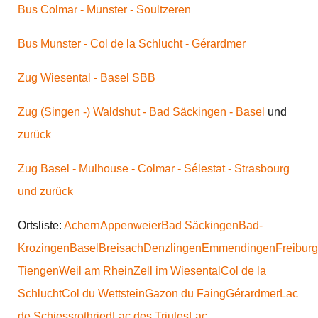
Bus Colmar - Munster - Soultzeren
Bus Munster - Col de la Schlucht - Gérardmer
Zug Wiesental - Basel SBB
Zug (Singen -) Waldshut - Bad Säckingen - Basel
und
zurück
Zug Basel - Mulhouse - Colmar - Sélestat - Strasbourg
und zurück
Ortsliste:
Achern
Appenweier
Bad Säckingen
Bad-
Krozingen
Basel
Breisach
Denzlingen
Emmendingen
Freiburg
Tiengen
Weil am Rhein
Zell im Wiesental
Col de la
Schlucht
Col du Wettstein
Gazon du Faing
Gérardmer
Lac
de Schiessrothried
Lac des Triutes
Lac