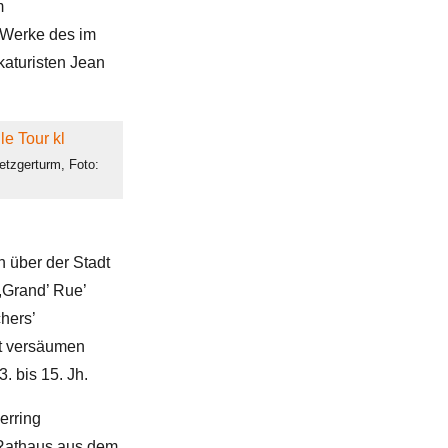
m
 Werke des im
katuristen Jean
etzgerturm, Foto:
h über der Stadt
 ,Grand’ Rue’
hers’
cht versäumen
. bis 15. Jh.
erring
s Rathaus aus dem