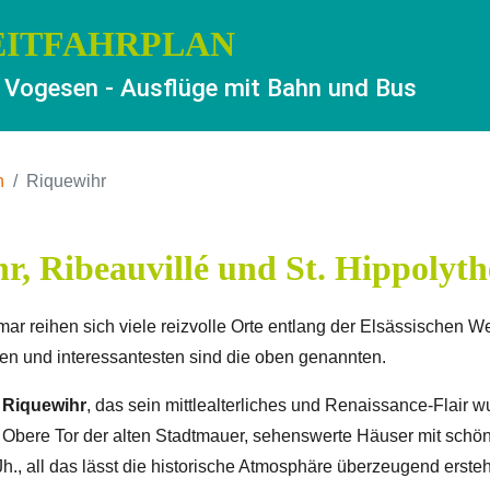
EITFAHRPLAN
 Vogesen - Ausflüge mit Bahn und Bus
n
Riquewihr
r, Ribeauvillé und St. Hippolyth
ar reihen sich viele reizvolle Orte entlang der Elsässischen W
ten und interessantesten sind die oben genannten.
t
Riquewihr
, das sein mittlealterliches und Renaissance-Flair
s Obere Tor der alten Stadtmauer, sehenswerte Häuser mit sch
Jh., all das lässt die historische Atmosphäre überzeugend erst