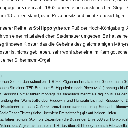
ynagoge aus dem Jahr 1863 lohnen einen ausführlichen Stop. D
m 13. Jh. entstand, ist in Privatbesitz und nicht zu besichtigen.
unserer Reihe ist
St-Hippolythe
am Fuß der Hoch-Königsburg. 
ch von einer mittelalterlichen Stadtmauer umgeben. Es hat sei
gegründeten Kloster, das die Gebeine des gleichnamigen Märtyr
oster ist nichts geblieben, sehr wohl aber eine im Kern gotisch
it einer Silbermann-Orgel.
n
mmen Sie mit den schnellen TER 200-Zügen mehrmals in der Stunde nach Sé
nnen Sie einen TER-Bus über St-Hippolythe nach Ribeauvillé (sonntags bis 
Bahnhof Colmar fahren montags bis samstags mehrmals täglich Busse der 
 entlang der Weinstraße über Riquewihr und Hunawihr bis nach Ribeauvillé. Di
r Hauptbahnlinie nach Guémar, kreuzt diese dann und bringt Sie nach Ribeauv
egioElsassTicket (siehe Übersicht Freizeittarife) gilt auf beiden Linien.
t fahren sowohl (April bis Dezember) die Busse der Linie 500 zur Hohkönig
 Volerie des Aigles als auch ein TER-Bus über St-Hippolythe nach Ribeauvillé