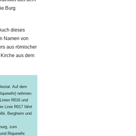
ie Burg
Auch dieses
nen Namen von
ers aus römischer
e Kirche aus dem
lestat. Auf dem
Riquewihr) nehmen.
Linien R016 und
e Linie R017 fährt
illé, Bergheim und
sburg, zum
 und Riquewihr.