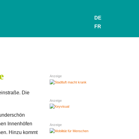
DE
FR
e
Anzeige
einstraße. Die
Anzeige
 wunderschön
önen Innenhöfen
Anzeige
ehen. Hinzu kommt