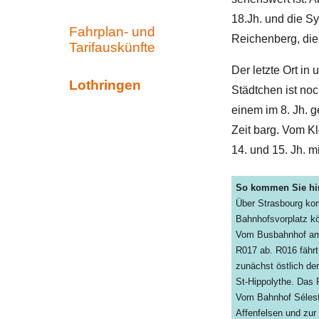
18.Jh. und die S
Fahrplan- und
Reichenberg, die i
Tarifauskünfte
Der letzte Ort in 
Lothringen
Städtchen ist no
einem im 8. Jh. 
Zeit barg. Vom Kl
14. und 15. Jh. m
So kommen Sie hi
Über Strasbourg ko
Bahnhofsvorplatz kö
Vom Busbahnhof am 
R017 ab. R016 fährt
zunächst östlich de
St-Hippolythe. Das R
Vom Bahnhof Sélesta
Affenfelsen und zur