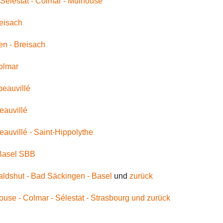
 Sélestat - Colmar - Mulhouse
reisach
n - Breisach
olmar
beauvillé
eauvillé
auvillé - Saint-Hippolythe
 Basel SBB
aldshut - Bad Säckingen - Basel
und
zurück
ouse - Colmar - Sélestat - Strasbourg und zurück