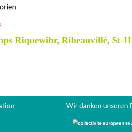
orien
s
pps Riquewihr, Ribeauvillé, St-H
ation
Wir danken unseren P