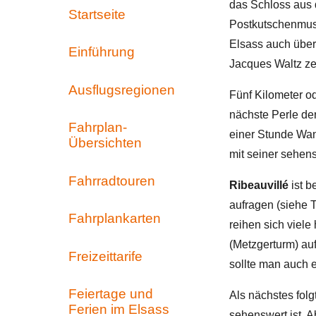
das Schloss aus 
Startseite
Postkutschenmuse
Elsass auch über
Einführung
Jacques Waltz ze
Ausflugsregionen
Fünf Kilometer od
nächste Perle de
Fahrplan-
einer Stunde Wan
Übersichten
mit seiner sehen
Fahrradtouren
Ribeauvillé
ist b
aufragen (siehe T
Fahrplankarten
reihen sich viele
(Metzgerturm) auf
Freizeittarife
sollte man auch e
Feiertage und
Als nächstes folg
Ferien im Elsass
sehenswert ist. 