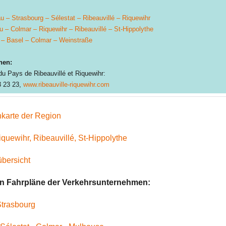
u – Strasbourg – Sélestat – Ribeauvillé – Riquewihr
u – Colmar – Riquewihr – Ribeauvillé – St-Hippolythe
 – Basel – Colmar – Weinstraße
nen:
du Pays de Ribeauvillé et Riquewihr:
3 23 23,
www.ribeauville-riquewihr.com
karte der Region
quewihr, Ribeauvillé, St-Hippolythe
bersicht
en Fahrpläne der Verkehrsunternehmen:
Strasbourg