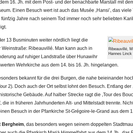
dem 16. Jh. mit dem Post- und der benachbarte Marstall mit de
um. Einen Besuch wert ist auch das Musée ,Hansi’, das viele
 fünfzig Jahre nach seinem Tod immer noch sehr beliebten Kari
igt.
er 13 Busminuten weiter nördlich liegt die
r Weinstraße: Ribeauvillé. Man kann auch in
Ribeauvillé, M
Hannes Linck
derung auf ruhiger Landstraße über Hunawihr
swerten Wehrkirche aus dem 14. bis 16. Jh. hingelangen.
esonders bekannt für die drei Burgen, die nahe beieinander hoc
our 2). Doch auch der Ort selbst lohnt den Besuch. Entlang der
 historische Gebäude. Auf halber Strecke ragt die ,Tour des Bouc
, die in früheren Jahrhunderten Alt- und Mittelstadt trennte. Ni
inen Besuch in der Pfarrkirche St-Grégoire-le-Grand aus dem 13
t
Bergheim
, das besonders wegen seinem doppelten Stadtmau
Aber auch die Pfarrkirch Mariä Himmelfahrt aus dem 14 Jh., da