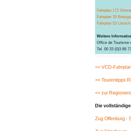
Fahrplan 172 Ortena
Fahrplan 33 Breisga
Fahrplan 53 Lörrach
Weitere Informatio
Office de Tourisme 
Tel. 00 33 (0)3 89 7
>> VCD-Fahrplan
>> Tourentipps Ri
<< zur Regionenü
Die vollständig
Zug Offenburg - 