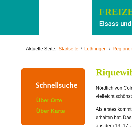
FREIZ
Elsass und
Aktuelle Seite:
Startseite
Lothringen
Regione
Riquewih
Schnellsuche
Nördlich von Colm
vielleicht schöns
Über Orte
Als erstes komm
Über Karte
erhalten hat. Da
aus dem 13.-17. 