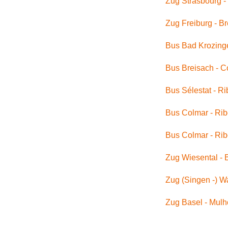
Zug Strasbourg -
Zug Freiburg - B
Bus Bad Krozinge
Bus Breisach - C
Bus Sélestat -
Ri
Bus Colmar -
Rib
Bus Colmar - Ribe
Zug Wiesental -
Zug (Singen -) W
Zug Basel - Mulh